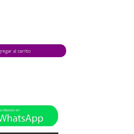
recio
regar al carrito