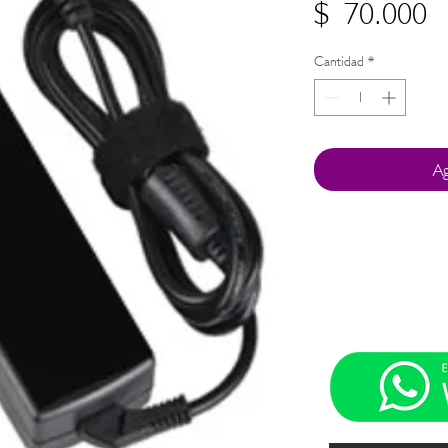
P
$ 70.000
Cantidad
*
Ag