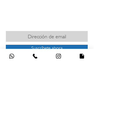
​Términos y Condiciones
SUSCRÍBETE PARA MANTENERTE
INFORMADO
Suscríbete ahora