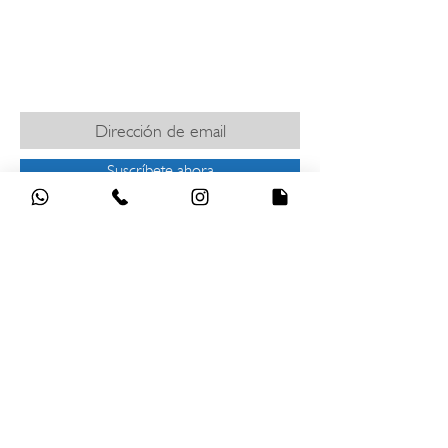
Política de Privacidad
​Términos y Condiciones
SUSCRÍBETE PARA MANTENERTE
INFORMADO
Suscríbete ahora